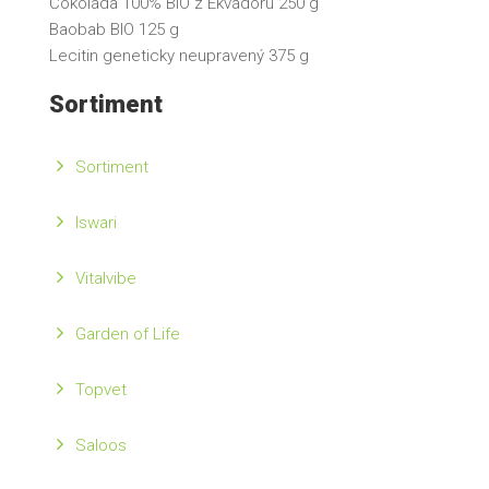
Čokoláda 100% BIO z Ekvádoru 250 g
Baobab BIO 125 g
Lecitin geneticky neupravený 375 g
Sortiment
Sortiment
Iswari
Vitalvibe
Garden of Life
Topvet
Saloos